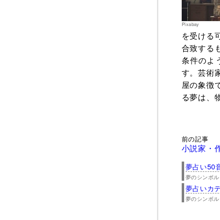
Pixabay
を受ける
合致する
条件のよ
す。芸術
屋の象徴
る夢は、
前の記事
小説家・
夢占い50
夢のシンボル
夢占いカ
夢のシンボル