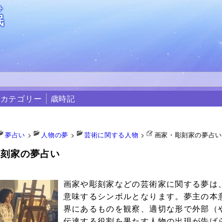
ト
眠
カテゴリー
歳時記
夢占い
>
人物の夢
>
芸術に関する人物
>
画家・彫刻家の夢占
彫刻家の夢占い
0
画家や彫刻家などの芸術家に関する夢は
意味するシンボルとなります。夢主の本
界にあるものを観察、適切な形で外部（
伝達する役割を果たす人物の出現が告げ