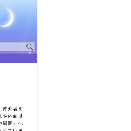
い
、仲介者を
意や内面世
や周囲）へ
られていま