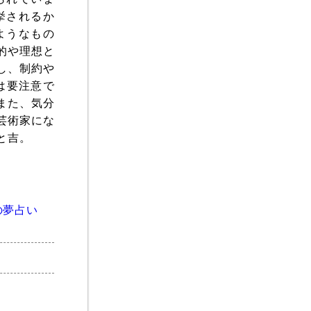
挙されるか
ようなもの
的や理想と
し、制約や
は要注意で
また、気分
芸術家にな
と吉。
の夢占い