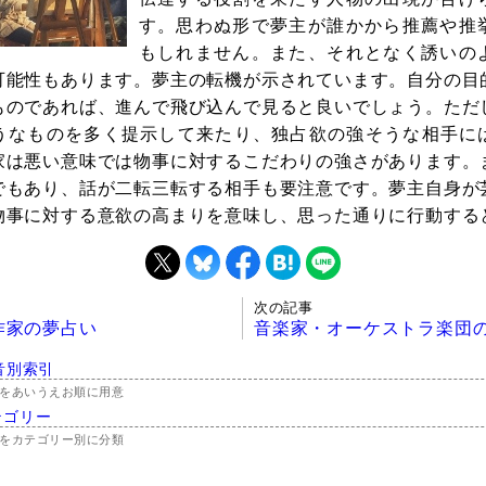
す。思わぬ形で夢主が誰かから推薦や推
もしれません。また、それとなく誘いの
可能性もあります。夢主の転機が示されています。自分の目
ものであれば、進んで飛び込んで見ると良いでしょう。ただ
うなものを多く提示して来たり、独占欲の強そうな相手に
家は悪い意味では物事に対するこだわりの強さがあります。
でもあり、話が二転三転する相手も要注意です。夢主自身が
物事に対する意欲の高まりを意味し、思った通りに行動する
次の記事
作家の夢占い
音楽家・オーケストラ楽団
音別索引
をあいうえお順に用意
テゴリー
をカテゴリー別に分類