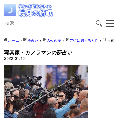
夢占い診断総合サイト
暁月の解眠
ホーム
>
夢占い
>
人物の夢
>
芸術に関する人物
>
写真家
写真家・カメラマンの夢占い
2022.01.10