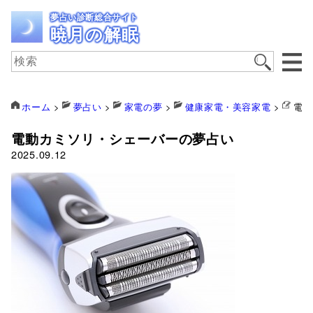
夢占い診断総合サイト
暁月の解眠
ホーム
>
夢占い
>
家電の夢
>
健康家電・美容家電
>
電動
電動カミソリ・シェーバーの夢占い
2025.09.12