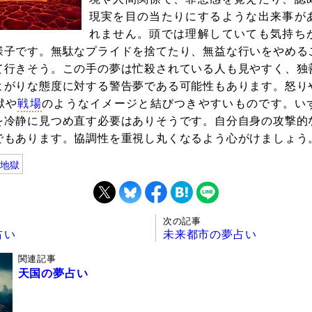
現実を目の当たりにするような出来事が
れません。頭では理解していても気持ち
様子です。無駄なプライドを捨てたり、無益な行いをやめる
て行きそう。この手の夢は忙殺されている人も見やすく、独
よがりな態度に対する警告夢である可能性もあります。怒り
獄や
戦場
のようなイメージと結びつきやすいものです。い
を冷静に見つめ直す必要はありそうです。自分自身の攻撃的
でもあります。協調性を重視し丸くなるよう心がけましょう
地獄
次の記事
占い
未来都市の夢占い
関連記事
天国の夢占い