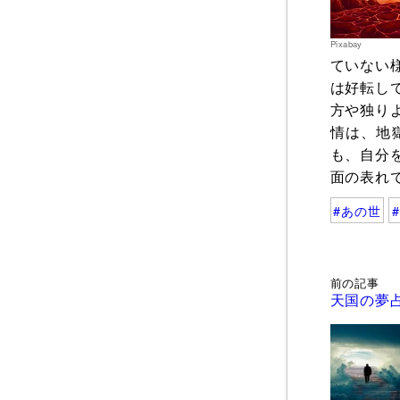
Pixabay
ていない
は好転し
方や独り
情は、地
も、自分
面の表れ
あの世
前の記事
天国の夢