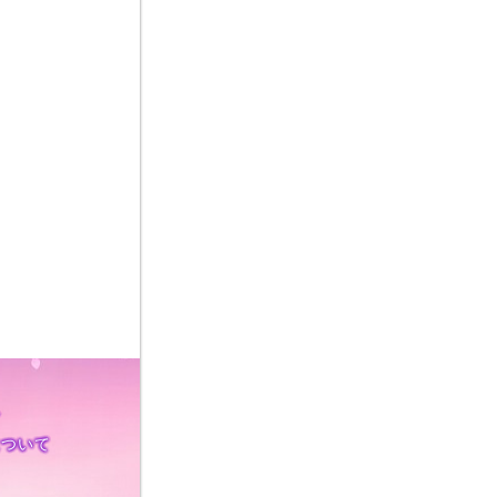
ン
について