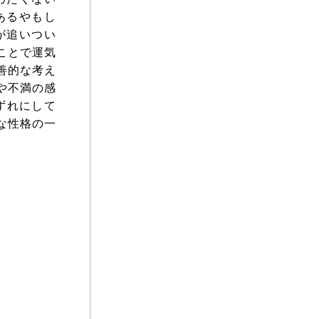
あるやもし
が追いつい
ことで運気
善的な考え
や不満の感
ずれにして
な性格の一
。