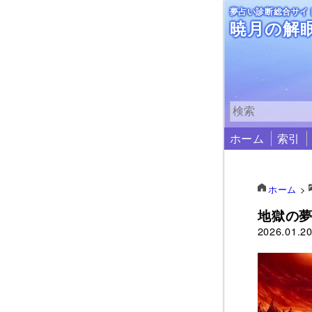
夢占い診断総合サイ
暁月の解
ホーム
索引
ホーム
>
地獄の
2026.01.2