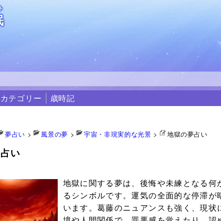
ト
眠
カテゴリー
歳時記
夢占い
>
風景の夢
>
宇宙・非現実的な光景
>
地獄の夢占い
夢占い
0
地獄に関する夢は、後悔や未練となる何
るシンボルです。運気の全面的な停滞が
います。葛藤のニュアンスも強く、現状
境や人間関係で、罪悪感を覚えたり、認