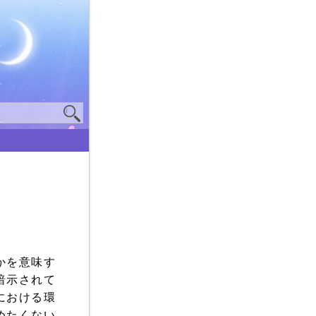
かを意味す
暗示されて
における環
めたくない