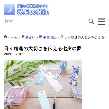
夢占い診断総合サイト
暁月の解眠
ホーム
>
夢占い
>
夢歳時記
>
日々精進の大切さを伝える七
日々精進の大切さを伝える七夕の夢
2026.07.07