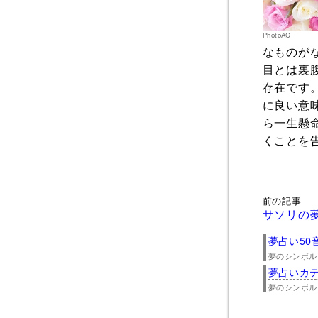
PhotoAC
なものが
目とは裏
存在です
に良い意
ら一生懸
くことを
前の記事
サソリの
夢占い50
夢のシンボル
夢占いカ
夢のシンボル