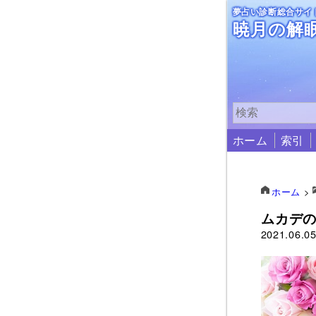
夢占い診断総合サイ
暁月の解
ホーム
索引
ホーム
>
ムカデ
2021.06.0