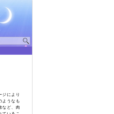
ージにより
のようなも
敏など、肉
れているこ