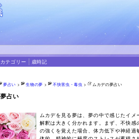
ト
眠
カテゴリー
歳時記
夢占い
>
生物の夢
>
不快害虫・毒虫
>
ムカデの夢占い
の夢占い
5
ムカデを見る夢は、夢の中で感じたイメ
解釈は大きく分かれます。まず、不快感
の強くを覚えた場合、体力低下や神経過
体的、精神的に極度のストレスが蓄積さ