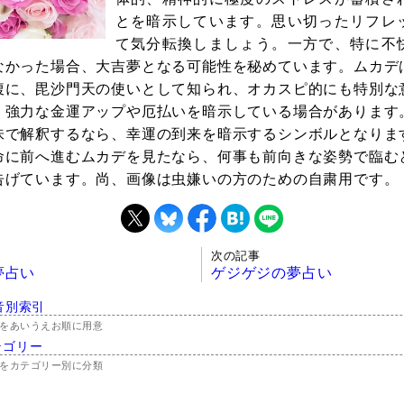
とを暗示しています。思い切ったリフレ
て気分転換しましょう。一方で、特に不
なかった場合、大吉夢となる可能性を秘めています。ムカデ
腹に、毘沙門天の使いとして知られ、オカスピ的にも特別な
。強力な金運アップや厄払いを暗示している場合があります
味で解釈するなら、幸運の到来を暗示するシンボルとなりま
命に前へ進むムカデを見たなら、何事も前向きな姿勢で臨む
告げています。尚、画像は虫嫌いの方のための自粛用です。
次の記事
夢占い
ゲジゲジの夢占い
音別索引
をあいうえお順に用意
テゴリー
をカテゴリー別に分類