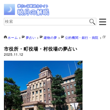
夢占い診断総合サイト
暁月の解眠
ホーム
>
夢占い
>
建物の夢
>
公的機関・銀行・病院
>
市
市役所・町役場・村役場の夢占い
2025.11.12