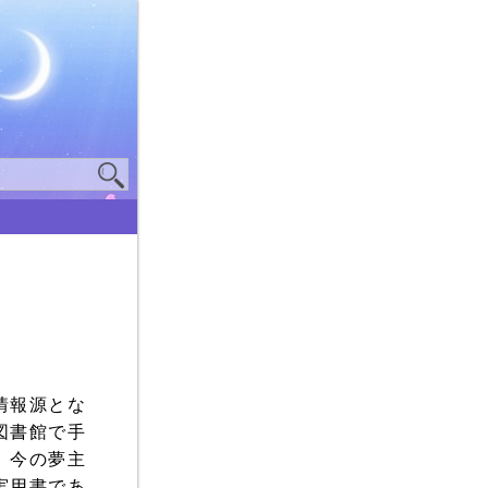
情報源とな
図書館で手
、今の夢主
実用書であ