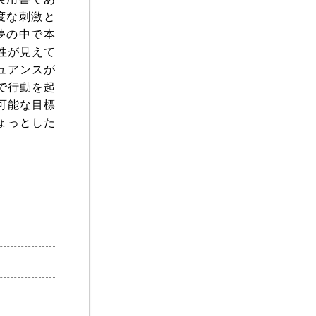
度な刺激と
夢の中で本
性が見えて
ュアンスが
で行動を起
可能な目標
ょっとした