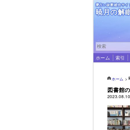
夢占い診断総合サイ
暁月の解
ホーム
索引
ホーム
>
図書館
2023.08.1