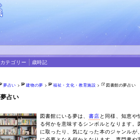
ト
眠
カテゴリー
歳時記
夢占い
>
建物の夢
>
福祉・文化・教育施設
>
図書館の夢占い
の夢占い
0
図書館にいる夢は、
書店
と同様、知恵や
る何かを意味するシンボルとなります。
に取ったり、気になった本のジャンルが
に必要となる何かとなります。専門書や