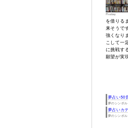
Pixabay
を借りる
来そうで
強くなり
こして一
に挑戦す
願望が実
夢占い50
夢のシンボル
夢占いカ
夢のシンボル