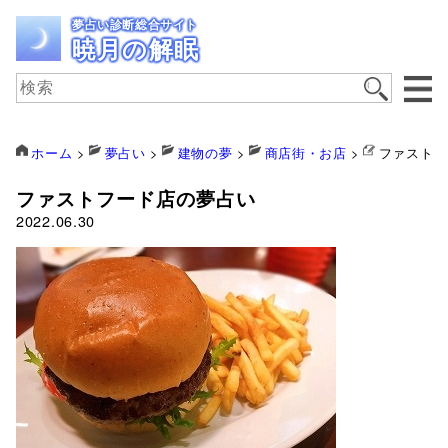
夢占い診断総合サイト
暁月の解眠
ホーム
>
夢占い
>
建物の夢
>
商店街・お店
>
ファストフ
ファストフード店の夢占い
2022.06.30