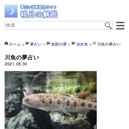
夢占い診断総合サイト
暁月の解眠
ホーム
>
夢占い
>
魚類の夢
>
淡水魚
>
川魚の夢占い
川魚の夢占い
2021.05.30