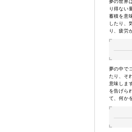
夢の世界
り得ない
蓄積を意
したり、
り、疲労
夢の中で
たり、そ
意味しま
を告げら
て、何か