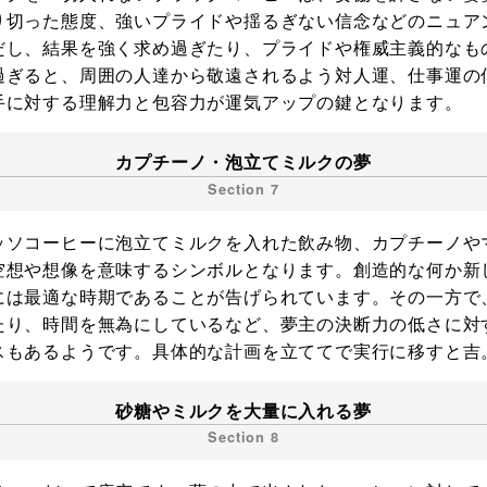
り切った態度、強いプライドや揺るぎない信念などのニュア
だし、結果を強く求め過ぎたり、プライドや権威主義的なも
過ぎると、周囲の人達から敬遠されるよう対人運、仕事運の
手に対する理解力と包容力が運気アップの鍵となります。
カプチーノ・泡立てミルクの夢
ッソコーヒーに泡立てミルクを入れた飲み物、カプチーノや
空想や想像を意味するシンボルとなります。創造的な何か新
には最適な時期であることが告げられています。その一方で
たり、時間を無為にしているなど、夢主の決断力の低さに対
スもあるようです。具体的な計画を立ててで実行に移すと吉
砂糖やミルクを大量に入れる夢