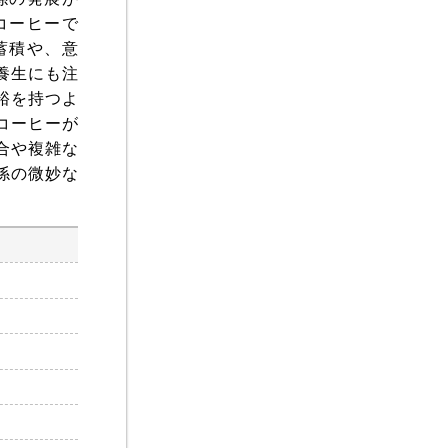
コーヒーで
蓄積や、意
養生にも注
裕を持つよ
コーヒーが
合や複雑な
係の微妙な