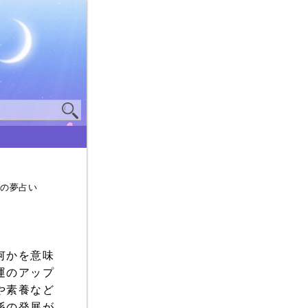
料の夢占い
何かを意味
運のアップ
や素養など
係の発展が