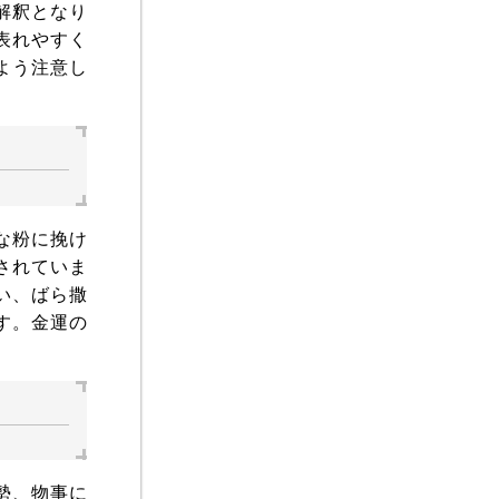
解釈となり
表れやすく
よう注意し
。
な粉に挽け
されていま
い、ばら撒
す。金運の
勢、物事に