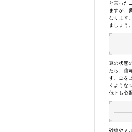
と言った
ますが、
なります
ましょう
豆の状態
たら、信
す。豆を
くような
低下も心
砂糖やミ