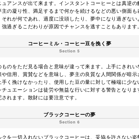
ニュアンスが出て来ます。インスタントコーヒーとは真逆の
夢主の凝り性、満足するまで何かを続けるなどの悪い側面も
。それが何であれ、過度に没頭したり、夢中になり過ぎない
。強過ぎるこだわりが原因でチャンスを逃すこともあります
コーヒーミル・コーヒー豆を挽く夢
のものをただ見る場合と意味が違って来ます。上手にきれい
頼や信用、賞賛などを意味し、夢主の良質な人間関係が暗示
上手く挽けなかったり、使用した豆の量に対して極端に少な
シチュエーションは徒労や無益な行いに対する警告となりま
配されます。散財には要注意です。
ブラックコーヒーの夢
ルクを一切入れないブラックコーヒーは、妥協を許さない姿