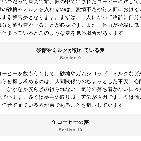
はいつだって唐突です。夢の中で出されたコーヒーに対して
量の砂糖やミルクを入れるのは、愛情不足や対人面における
味する警告夢となります。まずは、一人になって冷静に自分
気分を落ち着かせることが必要です。また、体力が極端に低
がたまっているとこのような夢を見る場合があります。
砂糖やミルクが切れている夢
コーヒーを飲もうとして、砂糖やガムシロップ、ミルクなど
れらを探し求めるのは、人間関係でのちょっとした不安、心
す。なかなか安らぎの得られない、気分の落ち着かない日々
れています。多くは夢主の取り越し苦労が原因です。今は他
を任せて見ている方が吉であることを暗示しています。
缶コーヒーの夢