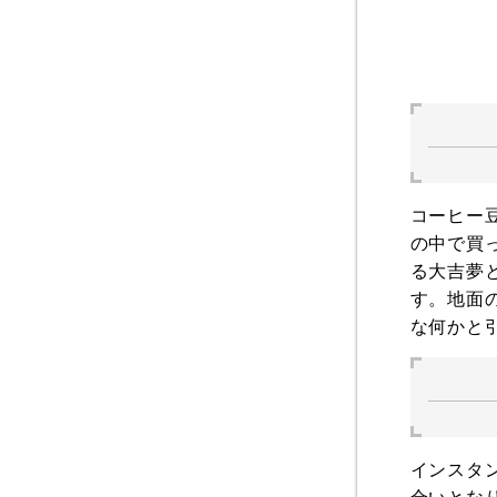
コーヒー
の中で買
る大吉夢
す。地面
な何かと
インスタ
合いとな