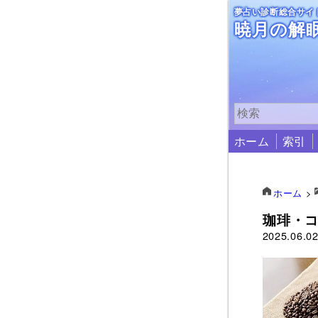
夢占い診断総合サイ
暁月の解
ホーム
索引
ホーム
>
珈琲・
2025.06.0