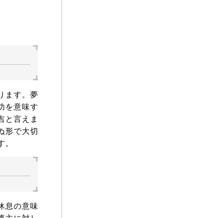
ります。夢
功を意味す
吉と言えま
ぬ形で大切
す。
休息の意味
夢主に対し