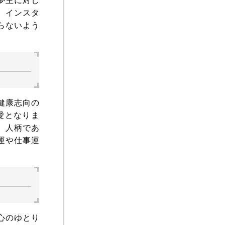
。インスタ
らないよう
健康志向の
愛となりま
、人柄であ
運や仕事運
心のゆとり