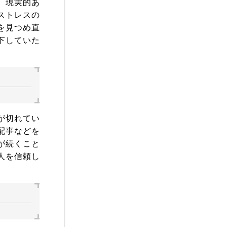
、現実的あ
ストレスの
を見つめ直
下していた
が切れてい
配事などを
が続くこと
人を信頼し