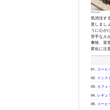
PhotoAC
気消沈す
意しまし
うに心が
苦手な人
事情、背
変化に注
コーヒ
インス
カフェ
レギュ
コーヒ