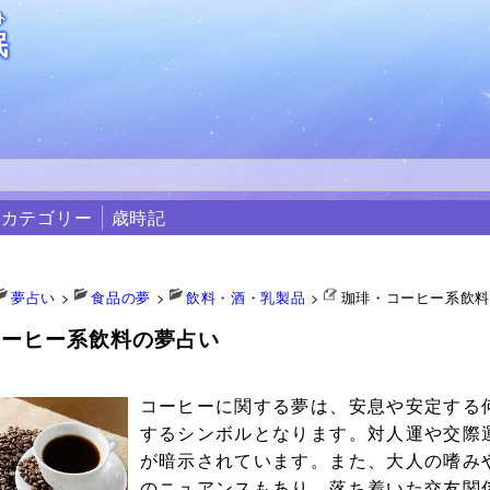
ト
眠
カテゴリー
歳時記
夢占い
>
食品の夢
>
飲料・酒・乳製品
>
珈琲・コーヒー系飲
コーヒー系飲料の夢占い
2
コーヒーに関する夢は、安息や安定する
するシンボルとなります。対人運や交際
が暗示されています。また、大人の嗜み
のニュアンスもあり、落ち着いた交友関