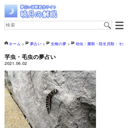
夢占い診断総合サイト
暁月の解眠
ホーム
>
夢占い
>
生物の夢
>
幼虫・菌類・陸生貝類・その
芋虫・毛虫の夢占い
2021.06.02