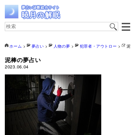
夢占い診断総合サイト
暁月の解眠
ホーム
>
夢占い
>
人物の夢
>
犯罪者・アウトロー
>
泥棒
泥棒の夢占い
2023.06.04