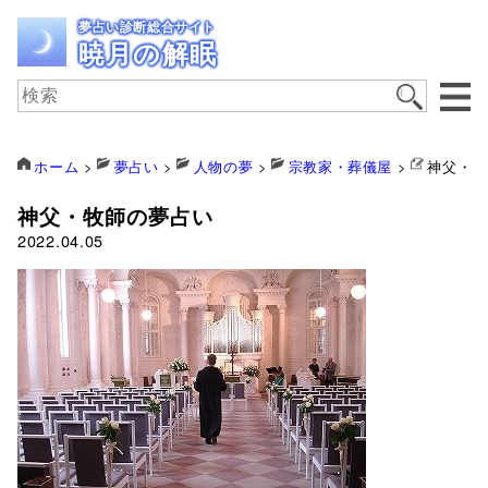
夢占い診断総合サイト
暁月の解眠
ホーム
>
夢占い
>
人物の夢
>
宗教家・葬儀屋
>
神父・牧
神父・牧師の夢占い
2022.04.05