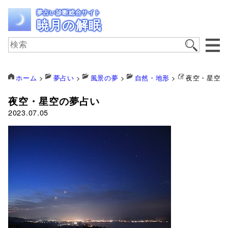
夢占い診断総合サイト
暁月の解眠
ホーム
>
夢占い
>
風景の夢
>
自然・地形
>
夜空・星空の
夜空・星空の夢占い
2023.07.05