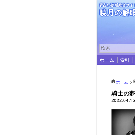
夢占い診断総合サイ
暁月の解
ホーム
索引
ホーム
>
騎士の
2022.04.1