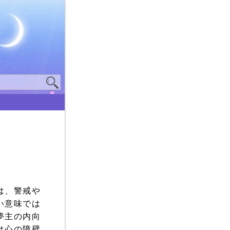
は、警戒や
い意味では
夢主の内向
は心の障壁