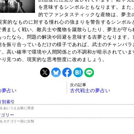
を意味するシンボルともなります。また
的でファンタスティックな産物は、夢主
現実的なものに対する憧れ心の強まりを警告するシンボル
で勇ましく戦い、敵兵士や魔物を蹴散らしたり、夢主が守ら
あったなら、問題の解決や回避を意味する吉夢となります。
剣を振り合っているだけの様子であれば、武士のチャンバラ
す。高い確率で環境や人間関係との不調和が暗示されていま
かり見つめ、現実的な思考態度に改めましょう。
次の記事
の夢占い
古代戦士の夢占い
音別索引
をあいうえお順に用意
テゴリー
をカテゴリー別に分類