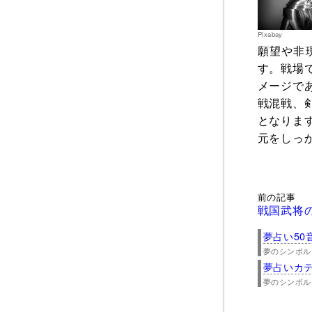
Pixabay
願望や非
す。戦場
メージで
戦混戦、
となりま
元をしっ
前の記事
戦国武将
夢占い50
夢のシンボル
夢占いカ
夢のシンボル