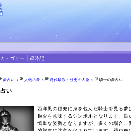
ト
眠
カテゴリー
歳時記
夢占い
>
人物の夢
>
時代錯誤・歴史の人物
>
騎士の夢占い
夢占い
5
西洋風の鎧兜に身を包んだ騎士を見る夢
拒否を意味するシンボルとなります。良
慎重な姿勢となりますが、多くの場合、
的態度に注意が促されています。鎧や兜