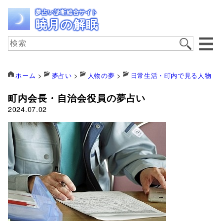
夢占い診断総合サイト
暁月の解眠
ホーム
>
夢占い
>
人物の夢
>
日常生活・町内で見る人物
>
町内会長・自治会役員の夢占い
2024.07.02