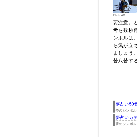
PhotoAC
要注意。
考を数秒
ンボルは
ら気が立
ましょう
苦八苦す
夢占い50
夢のシンボル
夢占いカ
夢のシンボル