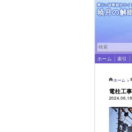
夢占い診断総合サイ
暁月の解
ホーム
索引
ホーム
>
電柱工
2024.06.1