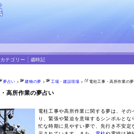
ト
眠
カテゴリー
歳時記
夢占い
>
建物の夢
>
工場・建設現場
>
電柱工事・高所作業の
事・高所作業の夢占い
8
電柱工事や高所作業に関する夢は、その
り、緊張や緊迫を意味するシンボルとな
忙な時期に見やすい夢で、先行き不安定
示されています。また、
電柱
や電線は神