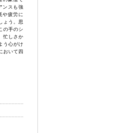
アンスも強
耗や疲労に
しょう。思
この手のシ
。忙しさか
よう心がけ
において四