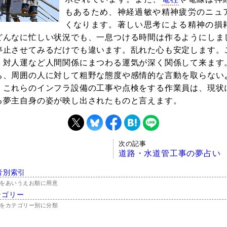
もあるため、神経過敏や精神疲労のニュ
くなります。著しい思考による精神の損
どんなに忙しい状況でも、一息つける時間は作るようにしま
停止させてみるだけでも違います。乱れた心も安定します。
、対人運など人間関係にまつわる運気が深く関係して来ます
ち、周囲の人に対して粗野な態度や感情的な言動を取らない
。これらのインフラ設備の工事や点検をする作業員は、現状
る夢主自身の姿が映し出されたものと言えます。
次の記事
道路・水道管工事の夢占い
音別索引
をあいうえお順に用意
テゴリー
をカテゴリー別に分類