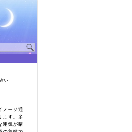
夢占い
イメージ通
ります。多
な運気が暗
経の象徴で