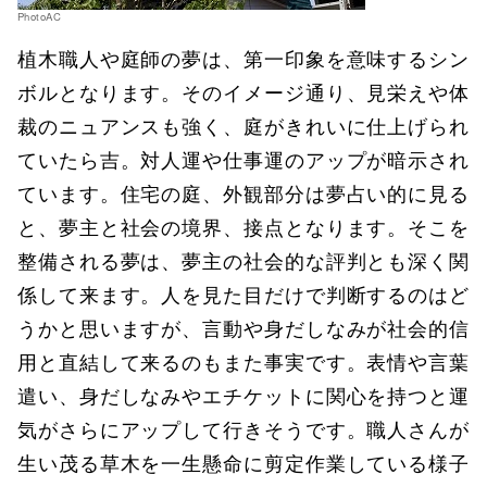
PhotoAC
植木職人や庭師の夢は、第一印象を意味するシン
ボルとなります。そのイメージ通り、見栄えや体
裁のニュアンスも強く、庭がきれいに仕上げられ
ていたら吉。対人運や仕事運のアップが暗示され
ています。住宅の庭、外観部分は夢占い的に見る
と、夢主と社会の境界、接点となります。そこを
整備される夢は、夢主の社会的な評判とも深く関
係して来ます。人を見た目だけで判断するのはど
うかと思いますが、言動や身だしなみが社会的信
用と直結して来るのもまた事実です。表情や言葉
遣い、身だしなみやエチケットに関心を持つと運
気がさらにアップして行きそうです。職人さんが
生い茂る草木を一生懸命に剪定作業している様子