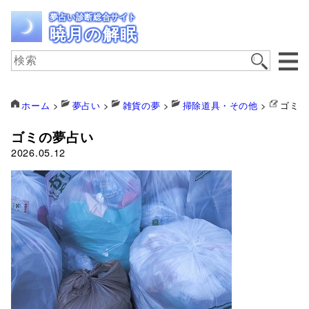
夢占い診断総合サイト
暁月の解眠
ホーム
>
夢占い
>
雑貨の夢
>
掃除道具・その他
>
ゴミの
ゴミの夢占い
2026.05.12