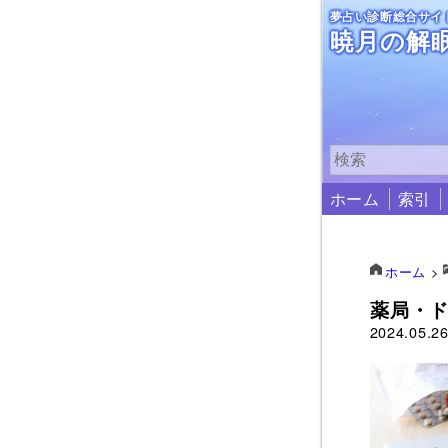
夢占い診断総合サイ
暁月の解
ホーム
索引
ホーム
>
薬局・
2024.05.2