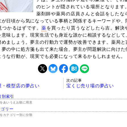
のヒントが隠されている場所となります
薬剤師や薬局の店員さんと会話をしたな
主が日頃から気になっている事柄と関係するキーワードや、
見つかるはずです。
薬
を買ったり貰うなどしたら吉。解決
を意味します。現実生活でも身近な誰かに相談するなどして
努めましょう。夢主の行動力で運勢が改善できます。薬局と
、夢の中に処方箋も出て来た場合、夢主が問題解決に向けた
ような行動が、現実でも必要になって来るかもしれません。
次の記事
屋・模型店の夢占い
宝くじ売り場の夢占い
音別索引
をあいうえお順に用意
テゴリー
をカテゴリー別に分類