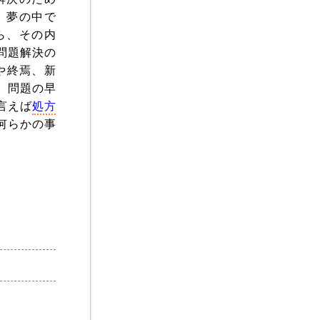
。夢の中で
ら、その内
問題解決の
や終焉、新
、問題の早
言えば
処方
何らかの事