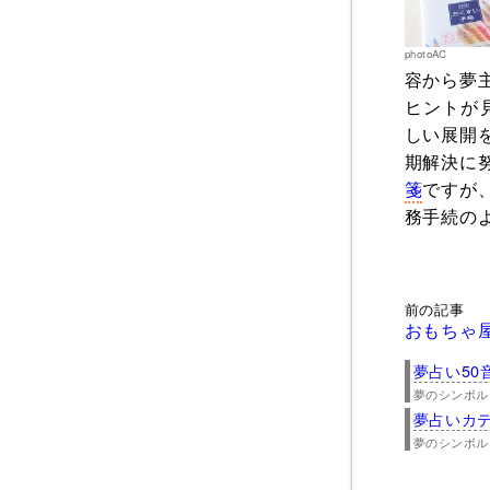
photoAC
容から夢
ヒントが
しい展開
期解決に
箋
ですが
務手続の
前の記事
おもちゃ
夢占い50
夢のシンボル
夢占いカ
夢のシンボル