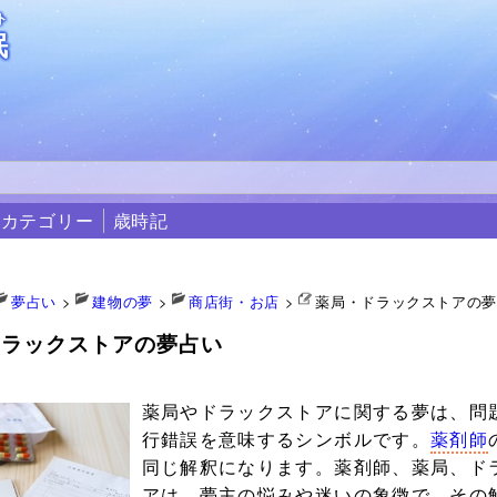
ト
眠
カテゴリー
歳時記
夢占い
>
建物の夢
>
商店街・お店
>
薬局・ドラックストアの
ドラックストアの夢占い
6
薬局やドラックストアに関する夢は、問
行錯誤を意味するシンボルです。
薬剤師
同じ解釈になります。薬剤師、薬局、ド
アは、夢主の悩みや迷いの象徴で、その