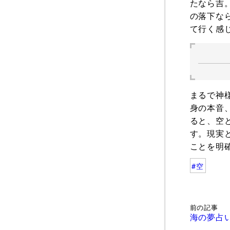
たなら吉
の落下な
て行く感
まるで神
身の本音
ると、空
す。現実
ことを明
空
前の記事
海の夢占