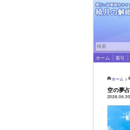
夢占い診断総合サイ
暁月の解
ホーム
索引
ホーム
>
空の夢
2026.06.3