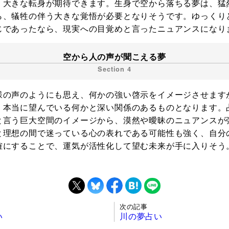
。大きな転身が期待できます。生身で空から落ちる夢は、猛
ら、犠牲の伴う大きな覚悟が必要となりそうです。ゆっくり
じであったなら、現実への目覚めと言ったニュアンスになり
空から人の声が聞こえる夢
様の声のようにも思え、何かの強い啓示をイメージさせます
、本当に望んでいる何かと深い関係のあるものとなります。
と言う巨大空間のイメージから、漠然や曖昧のニュアンスが
と理想の間で迷っている心の表れである可能性も強く、自分
確にすることで、運気が活性化して望む未来が手に入りそう
次の記事
い
川の夢占い