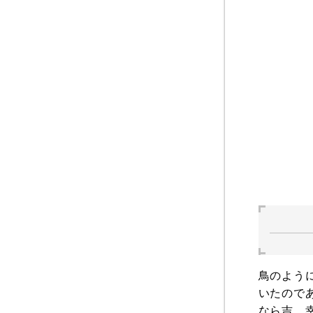
鳥のよう
いたので
なら吉。