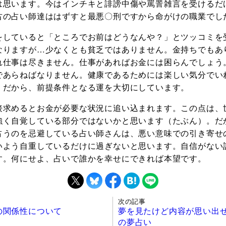
は思います。今はインチキと誹謗中傷や罵詈雑言を受けるだ
古の占い師達ははずすと最悪〇刑ですから命がけの職業でし
をしていると「ところでお前はどうなんや？」とツッコミを
なりますが…少なくとも貧乏ではありません。金持ちでもあ
れ仕事は尽きません。仕事があればお金には困らんでしょう
であらねばなりません。健康であるためには楽しい気分でい
。だから、前提条件となる運を大切にしています。
接求めるとお金が必要な状況に追い込まれます。この点は、
強く自覚している部分ではないかと思います（たぶん）。だ
占うのを忌避している占い師さんは、悪い意味での引き寄せ
いよう自重しているだけに過ぎないと思います。自信がない
す。何にせよ、占いで誰かを幸せにできれば本望です。
次の記事
の関係性について
夢を見たけど内容が思い出
の夢占い