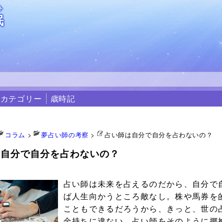
ト
眠
カテゴリー
歳時記
コラム
>
夢占い師の考察
>
占い師は自分で自分を占わないの？
は自分で自分を占わないの？
1
占い師は未来を占えるのだから、自分で
ば人生向かうところ敵なし。株や馬券を
こともできるだろうから、きっと、世の
金持ちに違ない…占い師をそのように揶