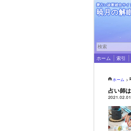
夢占い診断総合サイ
暁月の解
ホーム
索引
ホーム
>
占い師
2021.02.0