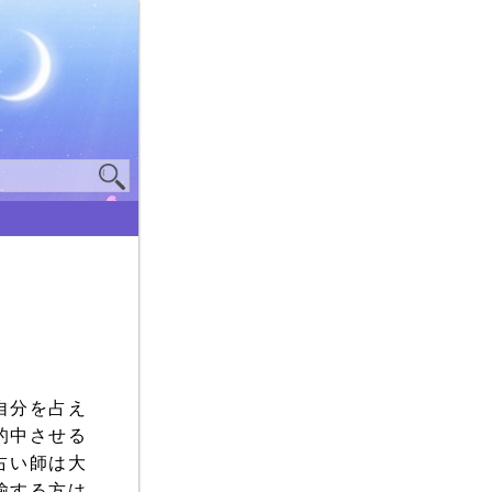
自分を占え
的中させる
占い師は大
揄する方は