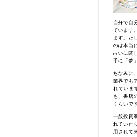
自分で自
ています
ます。た
のは本当
占いに関
手に「夢
ちなみに
業界でも
れていま
も、書店
くらいで
一般投資
れていた
用されて