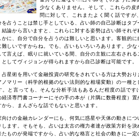
少なくありません。そして、これらの皮
問に対して、これまたよく聞く話ですが
分を占うことは禁じ手としている、占い師の自己診断はタブ
。結論から言いますと、これらに対する姿勢は占い師それぞ
しかに、自分で自分を占うのは難しいと思います。客観的に
に難しいですからね。でも、占いもいろいろあります。少な
して言えば、眠りに就いている間、自分の主観に左右される
」としてヴィジョンが得られますから自己診断は可能です。
、占星術を用いて金融投資の研究をされている方は大勢おり
アノマリー（科学的根拠のない法則的な相場変動）の一種と
す。と言っても、そんな分析手法もあるんだ程度の話です
の経済専門書コーナーにその手の本が（片隅に数冊程度）置
すから、まんざらな話でもないと思います。
家向けの金融カレンダーにも、何気に惑星や天体の動きにつ
りします。そもそも、占いは太古の権力者達が政策方針を決
来たものが発端ですから、占い的な格言と社会の動きに一定