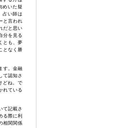
肉めいた疑
、占い師は
ーと言われ
れだと思い
自分を見る
くとも、夢
ことなく勝
ます。金融
して認知さ
けどね。で
かれている
いて記載さ
める際に利
の相関関係