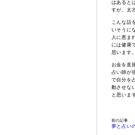
はあると
すが、太
こんな話
いそうに
人に恵ま
には健康
思います
お金を直
占い師が
で自分を
動させな
と思いま
前の記事
夢と占い