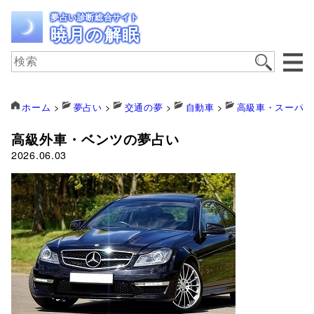
夢占い診断総合サイト
暁月の解眠
ホーム
>
夢占い
>
交通の夢
>
自動車
>
高級車・スーパー
高級外車・ベンツの夢占い
2026.06.03