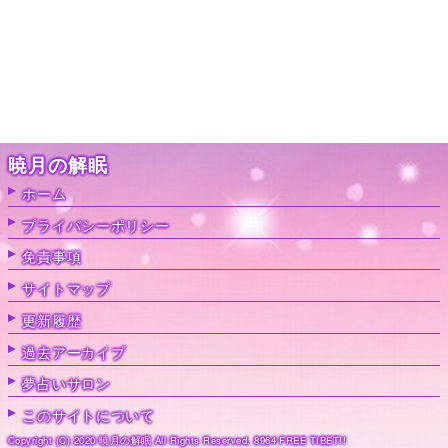
暁月の解眠
ホーム
プライバシーポリシー
免責事項
サイトマップ
更新履歴
過去アーカイブ
夢占いサロン
このサイトについて
Copyright (C) 2020 暁月の解眠 All Rights Reserved. 8964 FREE TIBET!!