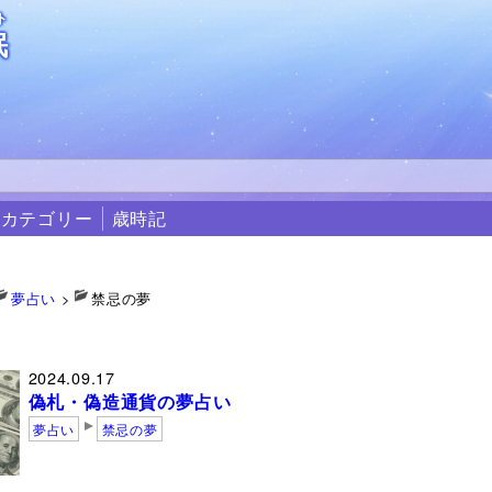
ト
眠
カテゴリー
歳時記
夢占い
>
禁忌の夢
夢
2024.09.17
偽札・偽造通貨の夢占い
夢占い
禁忌の夢