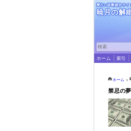
夢占い診断総合サイ
暁月の解
ホーム
索引
ホーム
>
禁忌の