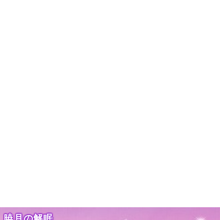
暁月の解眠